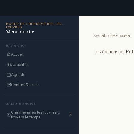
MAIRIE DE CHENNEVIÈRES-LÈS-
LOUVRES
Menu du site
Accueil
›
Le Petit Journal
NAVIGATION
Les éditions du Pet
Accueil
Actualités
Agenda
Contact & accès
GALERIE PHOTOS
Chennevières lès louvres à
6
travers le temps