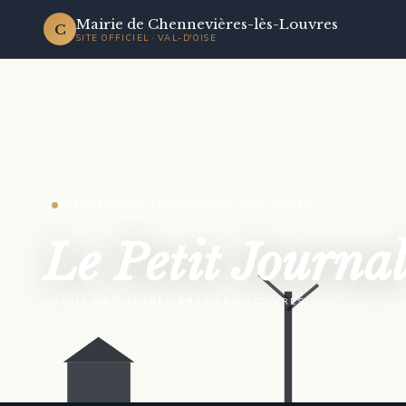
Mairie de Chennevières-lès-Louvres
C
SITE OFFICIEL · VAL-D'OISE
CHENNEVIÈRES-LÈS-LOUVRES · VAL-D'OISE
Le Petit Journa
MAIRIE DE CHENNEVIÈRES-LÈS-LOUVRES