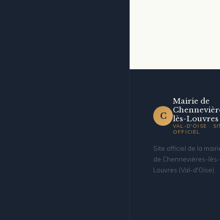
Mairie de
Chennevièr
C
lès-Louvres
VAL-D'OISE · SI
OFFICIEL
Site officiel de la mairi
de Chennevières-lès-
Louvres (Val-d'Oise).