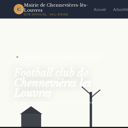
Mairie de Chennevières-lès-
C
Accueil
Actualit
Louvres
SITE OFFICIEL · VAL-D'OISE
CHENNEVIÈRES-LÈS-LOUVRES · VAL-D'OISE
Football club de
Chennevières les
Louvres
MAIRIE DE CHENNEVIÈRES-LÈS-LOUVRES