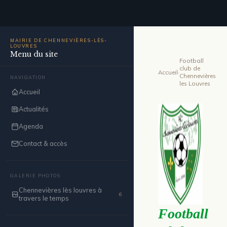
MAIRIE DE CHENNEVIÈRES-LÈS-
LOUVRES
Menu du site
Football
club de
Accueil
›
Chennevières
NAVIGATION
les Louvres
Accueil
Actualités
Agenda
Contact & accès
GALERIE PHOTOS
Chennevières lès louvres à
6
travers le temps
Football